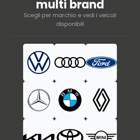
multi brand
Scegli per marchio e vedi i veicoli
disponibili